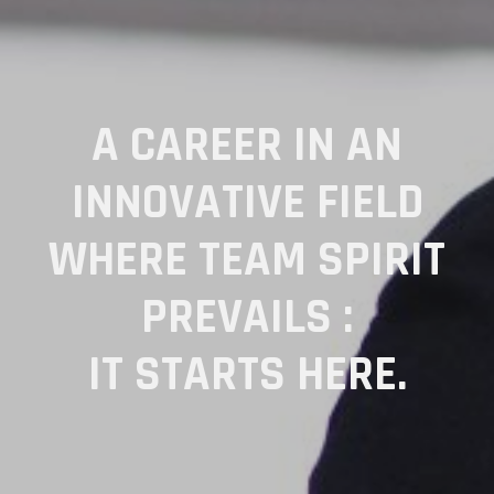
A CAREER IN AN
INNOVATIVE FIELD
WHERE TEAM SPIRIT
PREVAILS :
IT STARTS HERE.