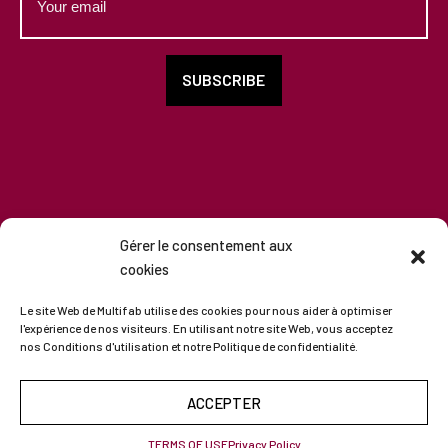
email
SUBSCRIBE
Gérer le consentement aux
cookies
Copyright
2026
-
All rights reserved
Le site Web de Multifab utilise des cookies pour nous aider à optimiser
l'expérience de nos visiteurs. En utilisant notre site Web, vous acceptez
nos Conditions d'utilisation et notre Politique de confidentialité.
Terms of use
|
Privacy Policy
ACCEPTER
TERMS OF USE
Privacy Policy