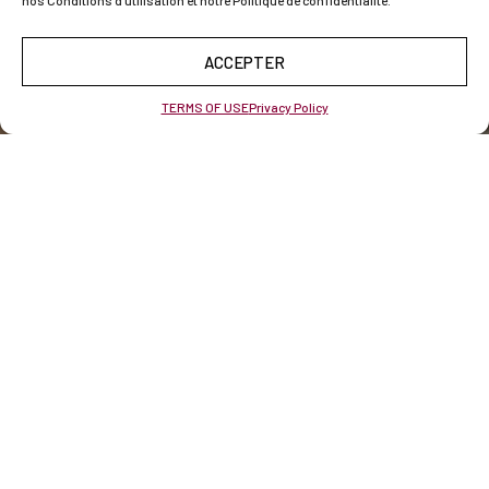
nos Conditions d'utilisation et notre Politique de confidentialité.
ACCEPTER
TERMS OF USE
Privacy Policy
CHARACTERISTICS
High-density polyethylene (HDPE) is obtained through